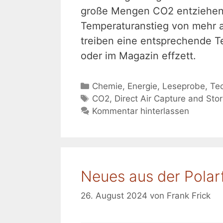
große Mengen CO2 entziehen. 
Temperaturanstieg von mehr a
treiben eine entsprechende T
oder im Magazin effzett.
Kategorien
Chemie
,
Energie
,
Leseprobe
,
Te
Schlagwörter
CO2
,
Direct Air Capture and Sto
Kommentar hinterlassen
Neues aus der Pola
26. August 2024
von
Frank Frick