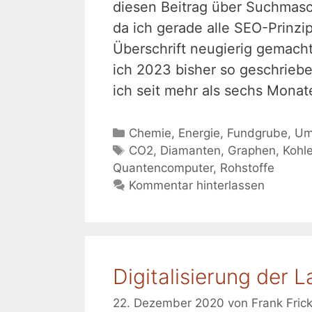
diesen Beitrag über Suchmasc
da ich gerade alle SEO-Prinzip
Überschrift neugierig gemacht
ich 2023 bisher so geschrieb
ich seit mehr als sechs Monat
Kategorien
Chemie
,
Energie
,
Fundgrube
,
Um
Schlagwörter
CO2
,
Diamanten
,
Graphen
,
Kohle
Quantencomputer
,
Rohstoffe
Kommentar hinterlassen
Digitalisierung der 
22. Dezember 2020
von
Frank Fric