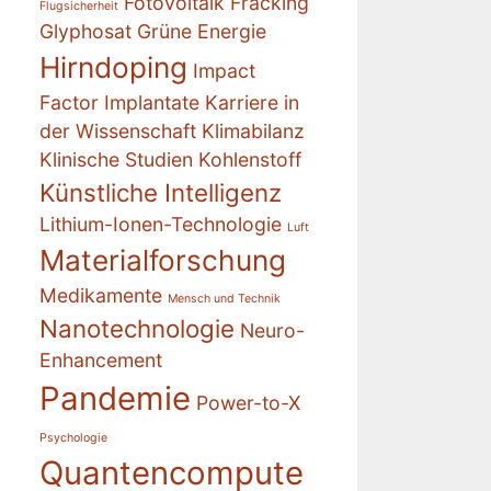
Fotovoltaik
Fracking
Flugsicherheit
Glyphosat
Grüne Energie
Hirndoping
Impact
Factor
Implantate
Karriere in
der Wissenschaft
Klimabilanz
Klinische Studien
Kohlenstoff
Künstliche Intelligenz
Lithium-Ionen-Technologie
Luft
Materialforschung
Medikamente
Mensch und Technik
Nanotechnologie
Neuro-
Enhancement
Pandemie
Power-to-X
Psychologie
Quantencompute