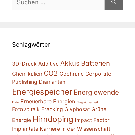
nach:
Schlagwörter
Akkus
Batterien
3D-Druck
Additive
CO2
Chemikalien
Cochrane
Corporate
Publishing
Diamanten
Energiespeicher
Energiewende
Erneuerbare Energien
Erde
Flugsicherheit
Fotovoltaik
Fracking
Glyphosat
Grüne
Hirndoping
Energie
Impact Factor
Implantate
Karriere in der Wissenschaft