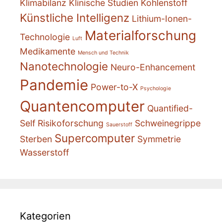
Klimabilanz
Klinische Studien
Kohlenstoff
Künstliche Intelligenz
Lithium-Ionen-
Materialforschung
Technologie
Luft
Medikamente
Mensch und Technik
Nanotechnologie
Neuro-Enhancement
Pandemie
Power-to-X
Psychologie
Quantencomputer
Quantified-
Self
Risikoforschung
Schweinegrippe
Sauerstoff
Supercomputer
Sterben
Symmetrie
Wasserstoff
Kategorien