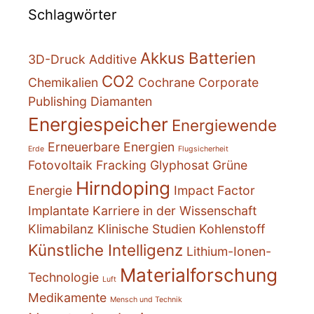
Schlagwörter
Akkus
Batterien
3D-Druck
Additive
CO2
Chemikalien
Cochrane
Corporate
Publishing
Diamanten
Energiespeicher
Energiewende
Erneuerbare Energien
Erde
Flugsicherheit
Fotovoltaik
Fracking
Glyphosat
Grüne
Hirndoping
Energie
Impact Factor
Implantate
Karriere in der Wissenschaft
Klimabilanz
Klinische Studien
Kohlenstoff
Künstliche Intelligenz
Lithium-Ionen-
Materialforschung
Technologie
Luft
Medikamente
Mensch und Technik