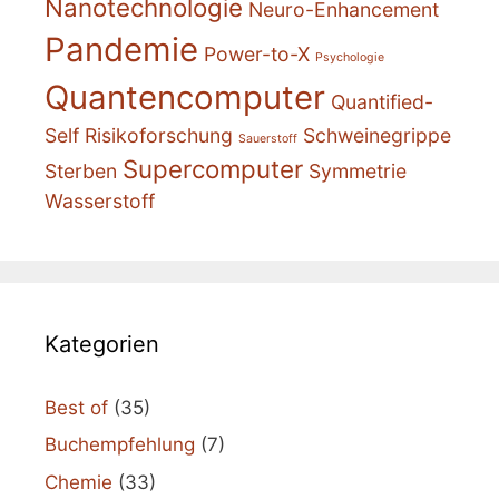
Nanotechnologie
Neuro-Enhancement
Pandemie
Power-to-X
Psychologie
Quantencomputer
Quantified-
Self
Risikoforschung
Schweinegrippe
Sauerstoff
Supercomputer
Sterben
Symmetrie
Wasserstoff
Kategorien
Best of
(35)
Buchempfehlung
(7)
Chemie
(33)