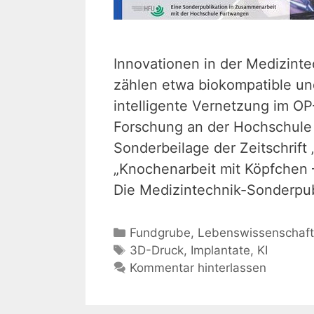
Innovationen in der Medizinte
zählen etwa biokompatible und
intelligente Vernetzung im O
Forschung an der Hochschule 
Sonderbeilage der Zeitschrift „
„Knochenarbeit mit Köpfchen –
Die Medizintechnik-Sonderpu
Kategorien
Fundgrube
,
Lebenswissenschaf
Schlagwörter
3D-Druck
,
Implantate
,
KI
Kommentar hinterlassen