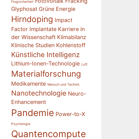
Fotovoltaik
Fracking
Flugsicherheit
Glyphosat
Grüne Energie
Hirndoping
Impact
Factor
Implantate
Karriere in
der Wissenschaft
Klimabilanz
Klinische Studien
Kohlenstoff
Künstliche Intelligenz
Lithium-Ionen-Technologie
Luft
Materialforschung
Medikamente
Mensch und Technik
Nanotechnologie
Neuro-
Enhancement
Pandemie
Power-to-X
Psychologie
Quantencompute