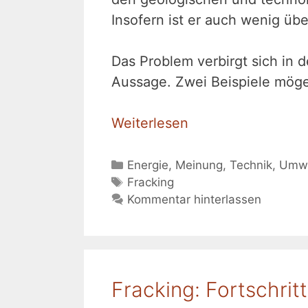
Insofern ist er auch wenig üb
Das Problem verbirgt sich in 
Aussage. Zwei Beispiele mögen
Weiterlesen
Kategorien
Energie
,
Meinung
,
Technik
,
Umwe
Schlagwörter
Fracking
Kommentar hinterlassen
Fracking: Fortschrit