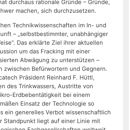
hat durchaus rationale Gründe – Gründe,
schwer machen, sich durchzusetzen.
schen Technikwissenschaften im In- und
kunft – „selbstbestimmter, unabhängiger
se“. Das erklärte Ziel ihrer aktuellen
kussion um das Fracking mit einer
sierten Abwägung zu unterstützen –
en zwischen Befürwortern und Gegnern.
catech Präsident Reinhard F. Hüttl,
en des Trinkwassers, Austritte von
kro-Erdbebentätigkeit bei einem
mäßen Einsatz der Technologie so
 ein generelles Verbot wissenschaftlich
r Standpunkt liegt auf einer Linie mit
ogischen Fachgesellschaften weltweit.