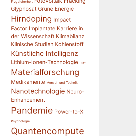
Fotovoltaik
Fracking
Flugsicherheit
Glyphosat
Grüne Energie
Hirndoping
Impact
Factor
Implantate
Karriere in
der Wissenschaft
Klimabilanz
Klinische Studien
Kohlenstoff
Künstliche Intelligenz
Lithium-Ionen-Technologie
Luft
Materialforschung
Medikamente
Mensch und Technik
Nanotechnologie
Neuro-
Enhancement
Pandemie
Power-to-X
Psychologie
Quantencompute