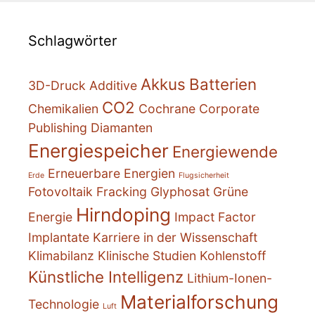
Schlagwörter
Akkus
Batterien
3D-Druck
Additive
CO2
Chemikalien
Cochrane
Corporate
Publishing
Diamanten
Energiespeicher
Energiewende
Erneuerbare Energien
Erde
Flugsicherheit
Fotovoltaik
Fracking
Glyphosat
Grüne
Hirndoping
Energie
Impact Factor
Implantate
Karriere in der Wissenschaft
Klimabilanz
Klinische Studien
Kohlenstoff
Künstliche Intelligenz
Lithium-Ionen-
Materialforschung
Technologie
Luft