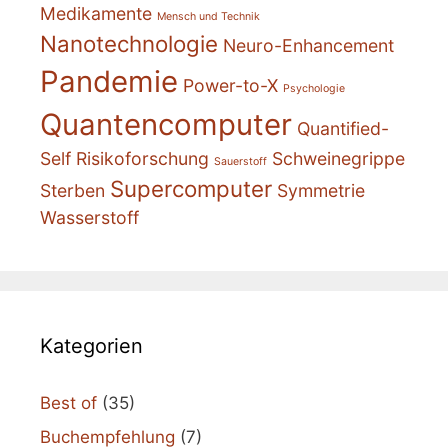
Medikamente
Mensch und Technik
Nanotechnologie
Neuro-Enhancement
Pandemie
Power-to-X
Psychologie
Quantencomputer
Quantified-
Self
Risikoforschung
Schweinegrippe
Sauerstoff
Supercomputer
Sterben
Symmetrie
Wasserstoff
Kategorien
Best of
(35)
Buchempfehlung
(7)