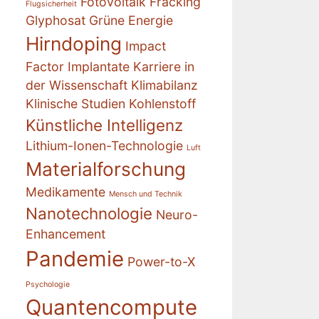
Fotovoltaik
Fracking
Flugsicherheit
Glyphosat
Grüne Energie
Hirndoping
Impact
Factor
Implantate
Karriere in
der Wissenschaft
Klimabilanz
Klinische Studien
Kohlenstoff
Künstliche Intelligenz
Lithium-Ionen-Technologie
Luft
Materialforschung
Medikamente
Mensch und Technik
Nanotechnologie
Neuro-
Enhancement
Pandemie
Power-to-X
Psychologie
Quantencompute