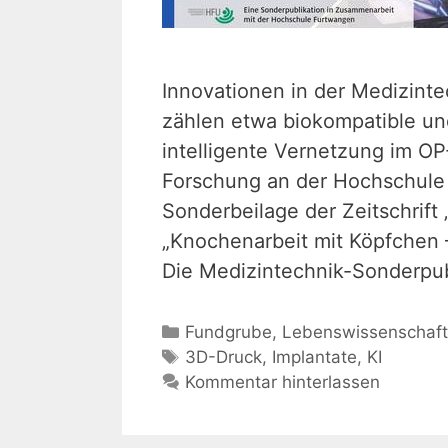
Innovationen in der Medizinte
zählen etwa biokompatible und
intelligente Vernetzung im O
Forschung an der Hochschule 
Sonderbeilage der Zeitschrift „
„Knochenarbeit mit Köpfchen –
Die Medizintechnik-Sonderpu
Kategorien
Fundgrube
,
Lebenswissenschaf
Schlagwörter
3D-Druck
,
Implantate
,
KI
Kommentar hinterlassen