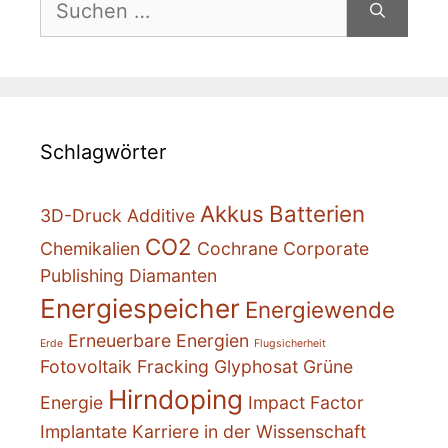
nach:
Schlagwörter
Akkus
Batterien
3D-Druck
Additive
CO2
Chemikalien
Cochrane
Corporate
Publishing
Diamanten
Energiespeicher
Energiewende
Erneuerbare Energien
Erde
Flugsicherheit
Fotovoltaik
Fracking
Glyphosat
Grüne
Hirndoping
Energie
Impact Factor
Implantate
Karriere in der Wissenschaft