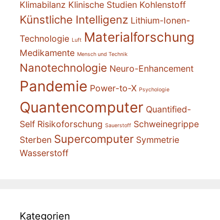
Klimabilanz
Klinische Studien
Kohlenstoff
Künstliche Intelligenz
Lithium-Ionen-
Materialforschung
Technologie
Luft
Medikamente
Mensch und Technik
Nanotechnologie
Neuro-Enhancement
Pandemie
Power-to-X
Psychologie
Quantencomputer
Quantified-
Self
Risikoforschung
Schweinegrippe
Sauerstoff
Supercomputer
Sterben
Symmetrie
Wasserstoff
Kategorien