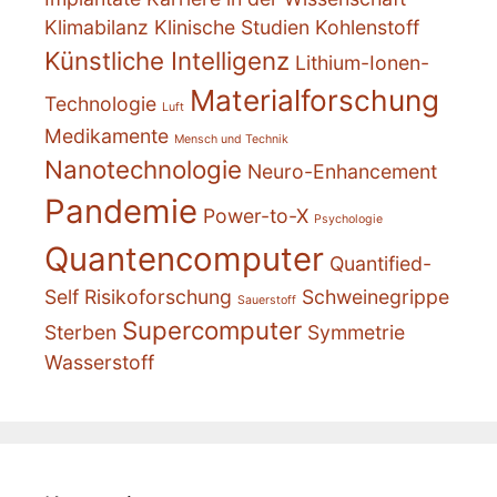
Klimabilanz
Klinische Studien
Kohlenstoff
Künstliche Intelligenz
Lithium-Ionen-
Materialforschung
Technologie
Luft
Medikamente
Mensch und Technik
Nanotechnologie
Neuro-Enhancement
Pandemie
Power-to-X
Psychologie
Quantencomputer
Quantified-
Self
Risikoforschung
Schweinegrippe
Sauerstoff
Supercomputer
Sterben
Symmetrie
Wasserstoff