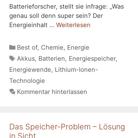
Batterieforscher, stellt sie infrage: „Was
genau soll denn super sein? Der
Energieinhalt …
Weiterlesen
Kategorien
Best of
,
Chemie
,
Energie
Schlagwörter
Akkus
,
Batterien
,
Energiespeicher
,
Energiewende
,
Lithium-Ionen-
Technologie
Kommentar hinterlassen
Das Speicher-Problem – Lösung
in Sicht