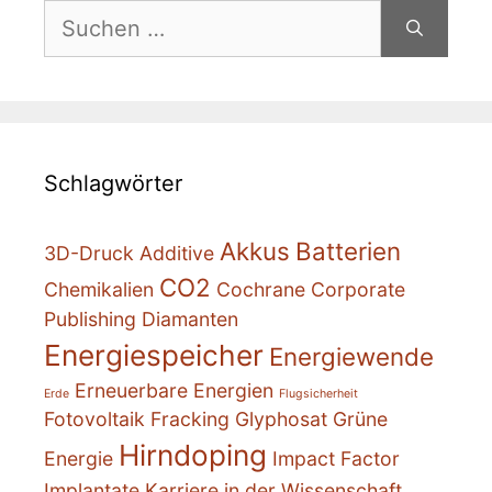
Suchen
nach:
Schlagwörter
Akkus
Batterien
3D-Druck
Additive
CO2
Chemikalien
Cochrane
Corporate
Publishing
Diamanten
Energiespeicher
Energiewende
Erneuerbare Energien
Erde
Flugsicherheit
Fotovoltaik
Fracking
Glyphosat
Grüne
Hirndoping
Energie
Impact Factor
Implantate
Karriere in der Wissenschaft