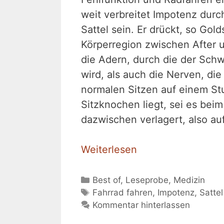
weit verbreitet Impotenz durch
Sattel sein. Er drückt, so Gol
Körperregion zwischen After 
die Adern, durch die der Schw
wird, als auch die Nerven, di
normalen Sitzen auf einem St
Sitzknochen liegt, sei es beim
dazwischen verlagert, also au
Weiterlesen
Kategorien
Best of
,
Leseprobe
,
Medizin
Schlagwörter
Fahrrad fahren
,
Impotenz
,
Sattel
Kommentar hinterlassen