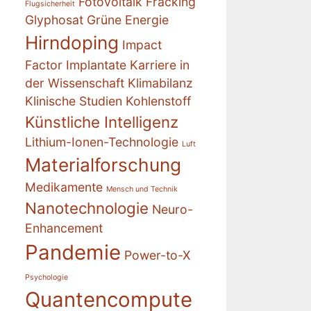
Fotovoltaik
Fracking
Flugsicherheit
Glyphosat
Grüne Energie
Hirndoping
Impact
Factor
Implantate
Karriere in
der Wissenschaft
Klimabilanz
Klinische Studien
Kohlenstoff
Künstliche Intelligenz
Lithium-Ionen-Technologie
Luft
Materialforschung
Medikamente
Mensch und Technik
Nanotechnologie
Neuro-
Enhancement
Pandemie
Power-to-X
Psychologie
Quantencompute