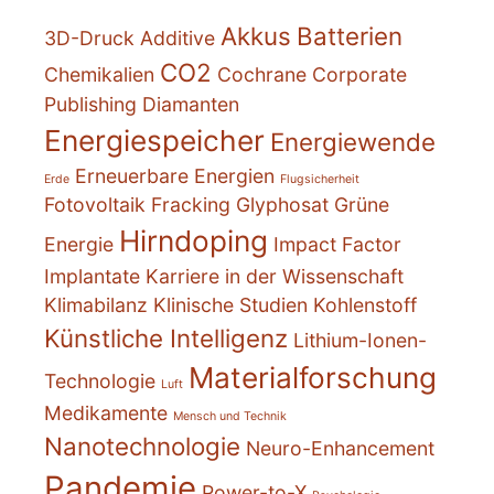
Akkus
Batterien
3D-Druck
Additive
CO2
Chemikalien
Cochrane
Corporate
Publishing
Diamanten
Energiespeicher
Energiewende
Erneuerbare Energien
Erde
Flugsicherheit
Fotovoltaik
Fracking
Glyphosat
Grüne
Hirndoping
Energie
Impact Factor
Implantate
Karriere in der Wissenschaft
Klimabilanz
Klinische Studien
Kohlenstoff
Künstliche Intelligenz
Lithium-Ionen-
Materialforschung
Technologie
Luft
Medikamente
Mensch und Technik
Nanotechnologie
Neuro-Enhancement
Pandemie
Power-to-X