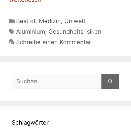
Kategorien
Best of
,
Medizin
,
Umwelt
Schlagwörter
Aluminium
,
Gesundheitsrisiken
Schreibe einen Kommentar
Suche
nach:
Schlagwörter