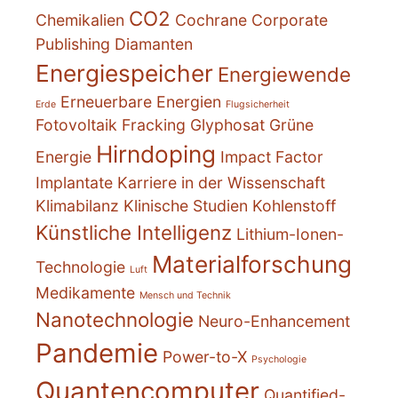
CO2
Chemikalien
Cochrane
Corporate
Publishing
Diamanten
Energiespeicher
Energiewende
Erneuerbare Energien
Erde
Flugsicherheit
Fotovoltaik
Fracking
Glyphosat
Grüne
Hirndoping
Energie
Impact Factor
Implantate
Karriere in der Wissenschaft
Klimabilanz
Klinische Studien
Kohlenstoff
Künstliche Intelligenz
Lithium-Ionen-
Materialforschung
Technologie
Luft
Medikamente
Mensch und Technik
Nanotechnologie
Neuro-Enhancement
Pandemie
Power-to-X
Psychologie
Quantencomputer
Quantified-