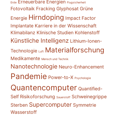
Erneuerbare Energien
Erde
Flugsicherheit
Fotovoltaik
Fracking
Glyphosat
Grüne
Hirndoping
Energie
Impact Factor
Implantate
Karriere in der Wissenschaft
Klimabilanz
Klinische Studien
Kohlenstoff
Künstliche Intelligenz
Lithium-Ionen-
Materialforschung
Technologie
Luft
Medikamente
Mensch und Technik
Nanotechnologie
Neuro-Enhancement
Pandemie
Power-to-X
Psychologie
Quantencomputer
Quantified-
Self
Risikoforschung
Schweinegrippe
Sauerstoff
Supercomputer
Sterben
Symmetrie
Wasserstoff