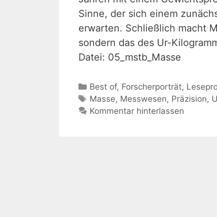
Sinne, der sich einem zunächst
erwarten. Schließlich macht M
sondern das des Ur-Kilogramm
Datei: 05_mstb_Masse
Kategorien
Best of
,
Forscherporträt
,
Lesepr
Schlagwörter
Masse
,
Messwesen
,
Präzision
,
U
Kommentar hinterlassen