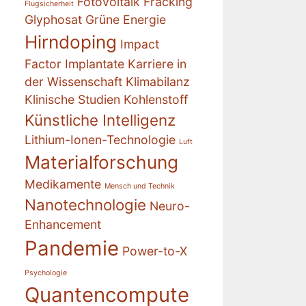
Fotovoltaik
Fracking
Flugsicherheit
Glyphosat
Grüne Energie
Hirndoping
Impact
Factor
Implantate
Karriere in
der Wissenschaft
Klimabilanz
Klinische Studien
Kohlenstoff
Künstliche Intelligenz
Lithium-Ionen-Technologie
Luft
Materialforschung
Medikamente
Mensch und Technik
Nanotechnologie
Neuro-
Enhancement
Pandemie
Power-to-X
Psychologie
Quantencompute