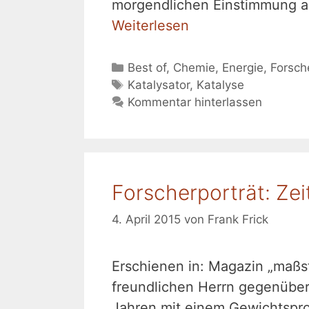
morgendlichen Einstimmung a
Weiterlesen
Kategorien
Best of
,
Chemie
,
Energie
,
Forsch
Schlagwörter
Katalysator
,
Katalyse
Kommentar hinterlassen
Forscherporträt: Zei
4. April 2015
von
Frank Frick
Erschienen in: Magazin „maß
freundlichen Herrn gegenüber 
Jahren mit einem Gewichtspr