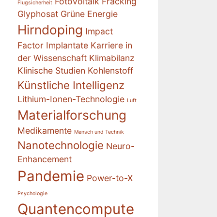
Fotovoltaik
Fracking
Flugsicherheit
Glyphosat
Grüne Energie
Hirndoping
Impact
Factor
Implantate
Karriere in
der Wissenschaft
Klimabilanz
Klinische Studien
Kohlenstoff
Künstliche Intelligenz
Lithium-Ionen-Technologie
Luft
Materialforschung
Medikamente
Mensch und Technik
Nanotechnologie
Neuro-
Enhancement
Pandemie
Power-to-X
Psychologie
Quantencompute