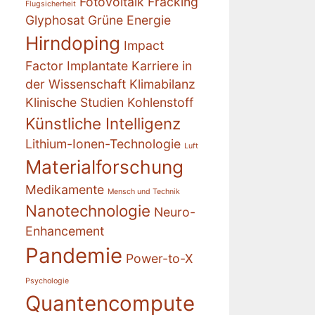
Fotovoltaik
Fracking
Flugsicherheit
Glyphosat
Grüne Energie
Hirndoping
Impact
Factor
Implantate
Karriere in
der Wissenschaft
Klimabilanz
Klinische Studien
Kohlenstoff
Künstliche Intelligenz
Lithium-Ionen-Technologie
Luft
Materialforschung
Medikamente
Mensch und Technik
Nanotechnologie
Neuro-
Enhancement
Pandemie
Power-to-X
Psychologie
Quantencompute