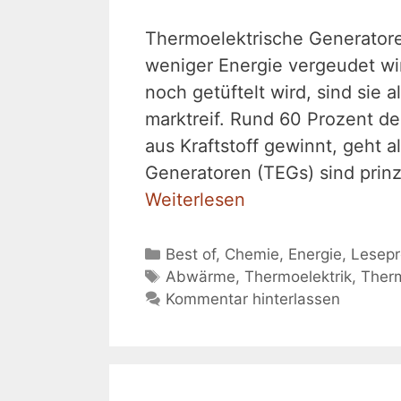
Thermoelektrische Generatore
weniger Energie vergeudet wi
noch getüftelt wird, sind sie 
marktreif. Rund 60 Prozent de
aus Kraftstoff gewinnt, geht 
Generatoren (TEGs) sind prinz
Weiterlesen
Kategorien
Best of
,
Chemie
,
Energie
,
Lesep
Schlagwörter
Abwärme
,
Thermoelektrik
,
Therm
Kommentar hinterlassen