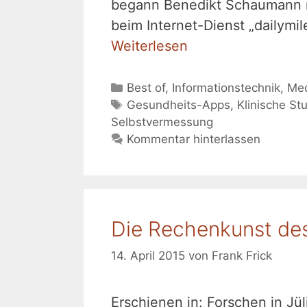
begann Benedikt Schaumann re
beim Internet-Dienst „dailymi
Weiterlesen
Kategorien
Best of
,
Informationstechnik
,
Med
Schlagwörter
Gesundheits-Apps
,
Klinische St
Selbstvermessung
Kommentar hinterlassen
Die Rechenkunst de
14. April 2015
von
Frank Frick
Erschienen in: Forschen in Jü