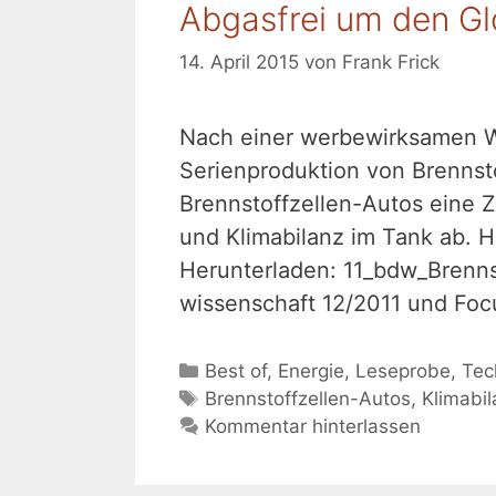
Abgasfrei um den G
14. April 2015
von
Frank Frick
Nach einer werbewirksamen We
Serienproduktion von Brennst
Brennstoffzellen-Autos eine 
und Klimabilanz im Tank ab. H
Herunterladen: 11_bdw_Brennst
wissenschaft 12/2011 und Focu
Kategorien
Best of
,
Energie
,
Leseprobe
,
Tec
Schlagwörter
Brennstoffzellen-Autos
,
Klimabi
Kommentar hinterlassen