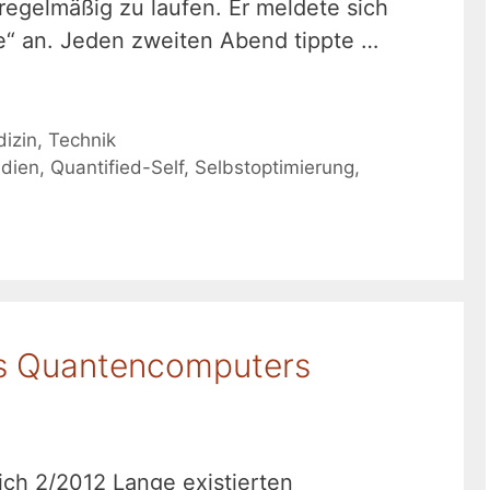
gelmäßig zu laufen. Er meldete sich
le“ an. Jeden zweiten Abend tippte …
izin
,
Technik
udien
,
Quantified-Self
,
Selbstoptimierung
,
s Quantencomputers
lich 2/2012 Lange existierten