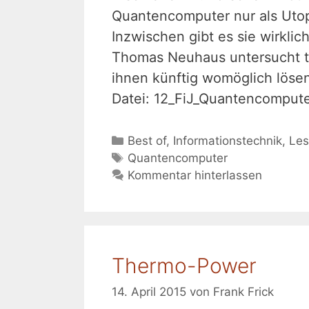
Quantencomputer nur als Utop
Inzwischen gibt es sie wirklic
Thomas Neuhaus untersucht th
ihnen künftig womöglich lösen
Datei: 12_FiJ_Quantencomput
Kategorien
Best of
,
Informationstechnik
,
Les
Schlagwörter
Quantencomputer
Kommentar hinterlassen
Thermo-Power
14. April 2015
von
Frank Frick