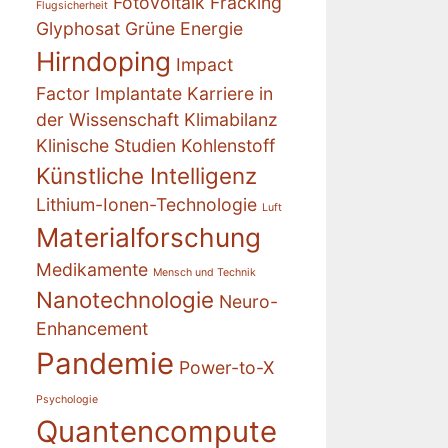
Fotovoltaik
Fracking
Flugsicherheit
Glyphosat
Grüne Energie
Hirndoping
Impact
Factor
Implantate
Karriere in
der Wissenschaft
Klimabilanz
Klinische Studien
Kohlenstoff
Künstliche Intelligenz
Lithium-Ionen-Technologie
Luft
Materialforschung
Medikamente
Mensch und Technik
Nanotechnologie
Neuro-
Enhancement
Pandemie
Power-to-X
Psychologie
Quantencompute