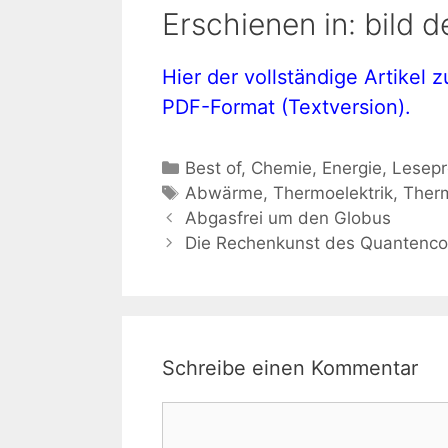
Erschienen in: bild 
Hier der vollständige Artikel
PDF-Format (Textversion).
Kategorien
Best of
,
Chemie
,
Energie
,
Lesep
Schlagwörter
Abwärme
,
Thermoelektrik
,
Therm
Abgasfrei um den Globus
Die Rechenkunst des Quantenc
Schreibe einen Kommentar
Kommentar