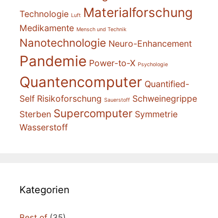
Materialforschung
Technologie
Luft
Medikamente
Mensch und Technik
Nanotechnologie
Neuro-Enhancement
Pandemie
Power-to-X
Psychologie
Quantencomputer
Quantified-
Self
Risikoforschung
Schweinegrippe
Sauerstoff
Supercomputer
Sterben
Symmetrie
Wasserstoff
Kategorien
Best of
(35)