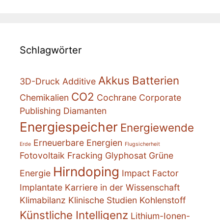
Schlagwörter
Akkus
Batterien
3D-Druck
Additive
CO2
Chemikalien
Cochrane
Corporate
Publishing
Diamanten
Energiespeicher
Energiewende
Erneuerbare Energien
Erde
Flugsicherheit
Fotovoltaik
Fracking
Glyphosat
Grüne
Hirndoping
Energie
Impact Factor
Implantate
Karriere in der Wissenschaft
Klimabilanz
Klinische Studien
Kohlenstoff
Künstliche Intelligenz
Lithium-Ionen-