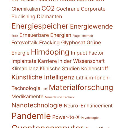
CO2
Chemikalien
Cochrane
Corporate
Publishing
Diamanten
Energiespeicher
Energiewende
Erneuerbare Energien
Erde
Flugsicherheit
Fotovoltaik
Fracking
Glyphosat
Grüne
Hirndoping
Energie
Impact Factor
Implantate
Karriere in der Wissenschaft
Klimabilanz
Klinische Studien
Kohlenstoff
Künstliche Intelligenz
Lithium-Ionen-
Materialforschung
Technologie
Luft
Medikamente
Mensch und Technik
Nanotechnologie
Neuro-Enhancement
Pandemie
Power-to-X
Psychologie