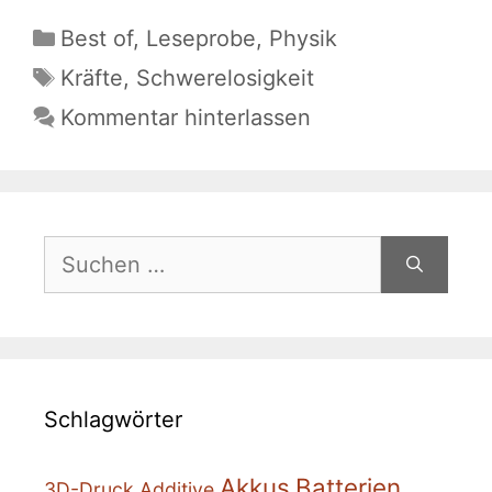
Kategorien
Best of
,
Leseprobe
,
Physik
Schlagwörter
Kräfte
,
Schwerelosigkeit
Kommentar hinterlassen
Suchen
nach:
Schlagwörter
Akkus
Batterien
3D-Druck
Additive