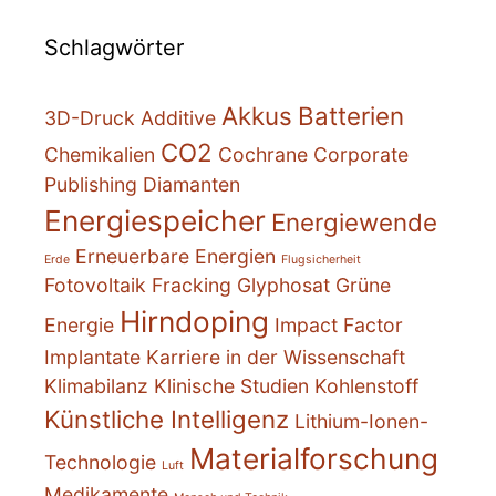
Schlagwörter
Akkus
Batterien
3D-Druck
Additive
CO2
Chemikalien
Cochrane
Corporate
Publishing
Diamanten
Energiespeicher
Energiewende
Erneuerbare Energien
Erde
Flugsicherheit
Fotovoltaik
Fracking
Glyphosat
Grüne
Hirndoping
Energie
Impact Factor
Implantate
Karriere in der Wissenschaft
Klimabilanz
Klinische Studien
Kohlenstoff
Künstliche Intelligenz
Lithium-Ionen-
Materialforschung
Technologie
Luft
Medikamente