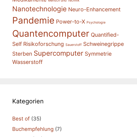
Mensch und Technik
Nanotechnologie
Neuro-Enhancement
Pandemie
Power-to-X
Psychologie
Quantencomputer
Quantified-
Self
Risikoforschung
Schweinegrippe
Sauerstoff
Supercomputer
Sterben
Symmetrie
Wasserstoff
Kategorien
Best of
(35)
Buchempfehlung
(7)