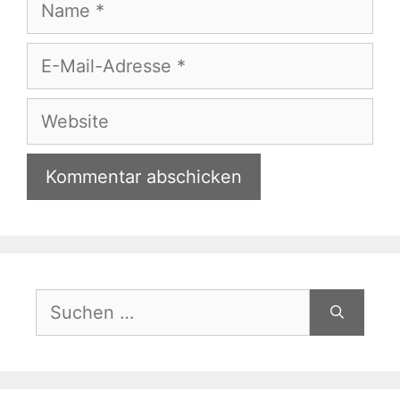
Name
E-
Mail-
Adresse
Website
Suche
nach: