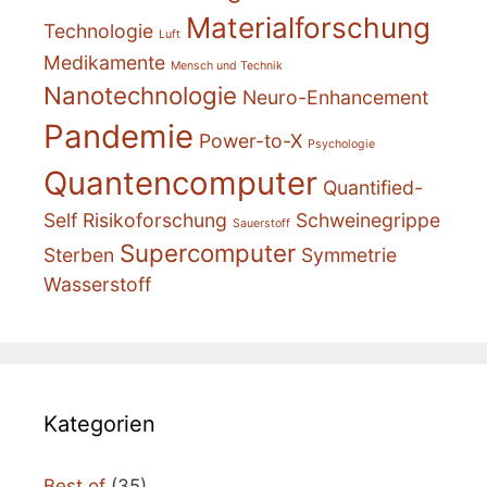
Materialforschung
Technologie
Luft
Medikamente
Mensch und Technik
Nanotechnologie
Neuro-Enhancement
Pandemie
Power-to-X
Psychologie
Quantencomputer
Quantified-
Self
Risikoforschung
Schweinegrippe
Sauerstoff
Supercomputer
Sterben
Symmetrie
Wasserstoff
Kategorien
Best of
(35)