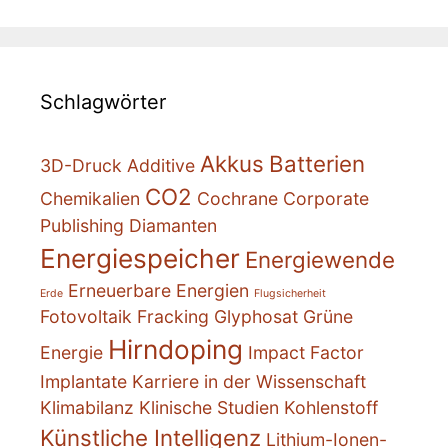
Schlagwörter
Akkus
Batterien
3D-Druck
Additive
CO2
Chemikalien
Cochrane
Corporate
Publishing
Diamanten
Energiespeicher
Energiewende
Erneuerbare Energien
Erde
Flugsicherheit
Fotovoltaik
Fracking
Glyphosat
Grüne
Hirndoping
Energie
Impact Factor
Implantate
Karriere in der Wissenschaft
Klimabilanz
Klinische Studien
Kohlenstoff
Künstliche Intelligenz
Lithium-Ionen-