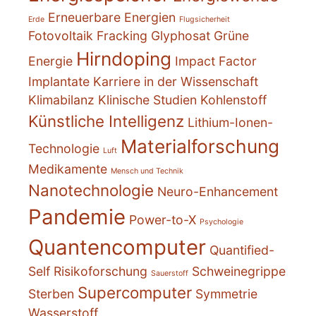
Erneuerbare Energien
Erde
Flugsicherheit
Fotovoltaik
Fracking
Glyphosat
Grüne
Hirndoping
Energie
Impact Factor
Implantate
Karriere in der Wissenschaft
Klimabilanz
Klinische Studien
Kohlenstoff
Künstliche Intelligenz
Lithium-Ionen-
Materialforschung
Technologie
Luft
Medikamente
Mensch und Technik
Nanotechnologie
Neuro-Enhancement
Pandemie
Power-to-X
Psychologie
Quantencomputer
Quantified-
Self
Risikoforschung
Schweinegrippe
Sauerstoff
Supercomputer
Sterben
Symmetrie
Wasserstoff