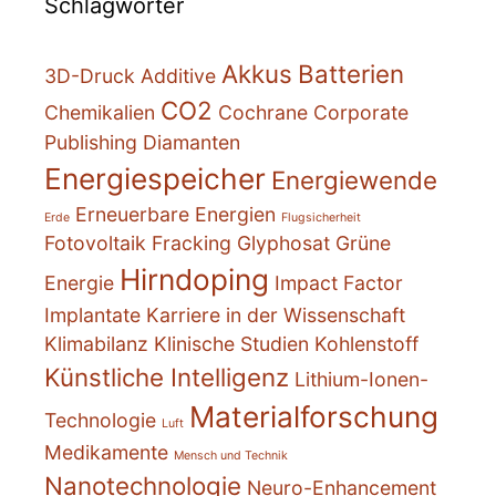
Schlagwörter
Akkus
Batterien
3D-Druck
Additive
CO2
Chemikalien
Cochrane
Corporate
Publishing
Diamanten
Energiespeicher
Energiewende
Erneuerbare Energien
Erde
Flugsicherheit
Fotovoltaik
Fracking
Glyphosat
Grüne
Hirndoping
Energie
Impact Factor
Implantate
Karriere in der Wissenschaft
Klimabilanz
Klinische Studien
Kohlenstoff
Künstliche Intelligenz
Lithium-Ionen-
Materialforschung
Technologie
Luft
Medikamente
Mensch und Technik
Nanotechnologie
Neuro-Enhancement