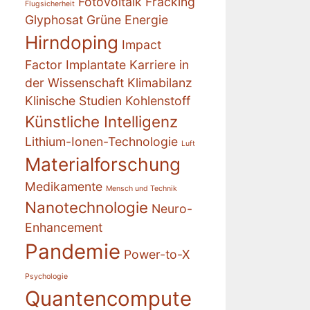
Fotovoltaik
Fracking
Flugsicherheit
Glyphosat
Grüne Energie
Hirndoping
Impact
Factor
Implantate
Karriere in
der Wissenschaft
Klimabilanz
Klinische Studien
Kohlenstoff
Künstliche Intelligenz
Lithium-Ionen-Technologie
Luft
Materialforschung
Medikamente
Mensch und Technik
Nanotechnologie
Neuro-
Enhancement
Pandemie
Power-to-X
Psychologie
Quantencompute