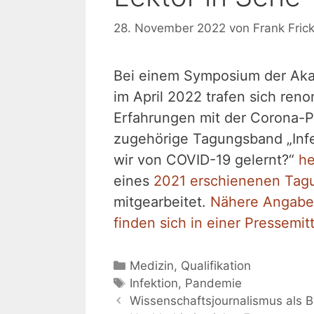
28. November 2022
von
Frank Fric
Bei einem Symposium der Aka
im April 2022 trafen sich ren
Erfahrungen mit der Corona-P
zugehörige Tagungsband „Inf
wir von COVID-19 gelernt?“
he
eines
2021 erschienenen Tag
mitgearbeitet.
Nähere Angabe
finden sich in einer Pressemit
Kategorien
Medizin
,
Qualifikation
Schlagwörter
Infektion
,
Pandemie
Wissenschaftsjournalismus als B