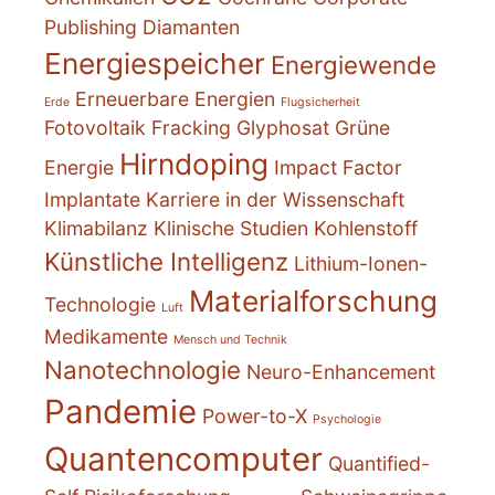
Publishing
Diamanten
Energiespeicher
Energiewende
Erneuerbare Energien
Erde
Flugsicherheit
Fotovoltaik
Fracking
Glyphosat
Grüne
Hirndoping
Energie
Impact Factor
Implantate
Karriere in der Wissenschaft
Klimabilanz
Klinische Studien
Kohlenstoff
Künstliche Intelligenz
Lithium-Ionen-
Materialforschung
Technologie
Luft
Medikamente
Mensch und Technik
Nanotechnologie
Neuro-Enhancement
Pandemie
Power-to-X
Psychologie
Quantencomputer
Quantified-