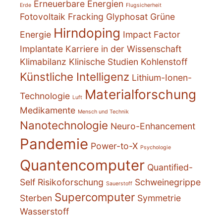
Erneuerbare Energien
Erde
Flugsicherheit
Fotovoltaik
Fracking
Glyphosat
Grüne
Hirndoping
Energie
Impact Factor
Implantate
Karriere in der Wissenschaft
Klimabilanz
Klinische Studien
Kohlenstoff
Künstliche Intelligenz
Lithium-Ionen-
Materialforschung
Technologie
Luft
Medikamente
Mensch und Technik
Nanotechnologie
Neuro-Enhancement
Pandemie
Power-to-X
Psychologie
Quantencomputer
Quantified-
Self
Risikoforschung
Schweinegrippe
Sauerstoff
Supercomputer
Sterben
Symmetrie
Wasserstoff