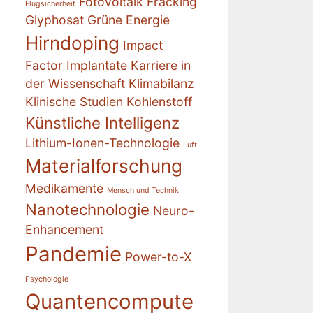
Fotovoltaik
Fracking
Flugsicherheit
Glyphosat
Grüne Energie
Hirndoping
Impact
Factor
Implantate
Karriere in
der Wissenschaft
Klimabilanz
Klinische Studien
Kohlenstoff
Künstliche Intelligenz
Lithium-Ionen-Technologie
Luft
Materialforschung
Medikamente
Mensch und Technik
Nanotechnologie
Neuro-
Enhancement
Pandemie
Power-to-X
Psychologie
Quantencompute