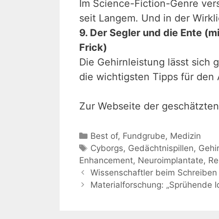
Im Science-Fiction-Genre ve
seit Langem. Und in der Wirkli
9. Der Segler und die Ente (mi
Frick)
Die Gehirnleistung lässt sich
die wichtigsten Tipps für den 
Zur Webseite der geschätzten
Kategorien
Best of
,
Fundgrube
,
Medizin
Schlagwörter
Cyborgs
,
Gedächtnispillen
,
Gehi
Enhancement
,
Neuroimplantate
,
Re
Wissenschaftler beim Schreiben 
Materialforschung: „Sprühende 