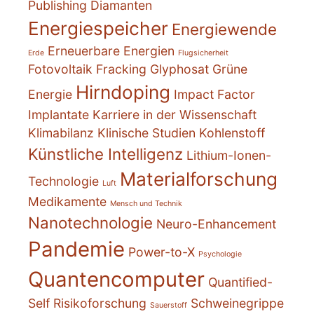
Publishing
Diamanten
Energiespeicher
Energiewende
Erneuerbare Energien
Erde
Flugsicherheit
Fotovoltaik
Fracking
Glyphosat
Grüne
Hirndoping
Energie
Impact Factor
Implantate
Karriere in der Wissenschaft
Klimabilanz
Klinische Studien
Kohlenstoff
Künstliche Intelligenz
Lithium-Ionen-
Materialforschung
Technologie
Luft
Medikamente
Mensch und Technik
Nanotechnologie
Neuro-Enhancement
Pandemie
Power-to-X
Psychologie
Quantencomputer
Quantified-
Self
Risikoforschung
Schweinegrippe
Sauerstoff