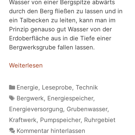
Wasser von einer Bergspitze abwärts
durch den Berg fließen zu lassen und in
ein Talbecken zu leiten, kann man im
Prinzip genauso gut Wasser von der
Erdoberfläche aus in die Tiefe einer
Bergwerksgrube fallen lassen.
Weiterlesen
Kategorien
Energie
,
Leseprobe
,
Technik
Schlagwörter
Bergwerk
,
Energiespeicher
,
Energieversorgung
,
Grubenwasser
,
Kraftwerk
,
Pumpspeicher
,
Ruhrgebiet
Kommentar hinterlassen