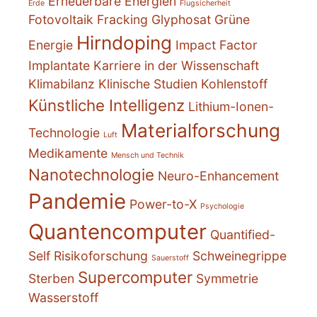
Erneuerbare Energien
Erde
Flugsicherheit
Fotovoltaik
Fracking
Glyphosat
Grüne
Hirndoping
Energie
Impact Factor
Implantate
Karriere in der Wissenschaft
Klimabilanz
Klinische Studien
Kohlenstoff
Künstliche Intelligenz
Lithium-Ionen-
Materialforschung
Technologie
Luft
Medikamente
Mensch und Technik
Nanotechnologie
Neuro-Enhancement
Pandemie
Power-to-X
Psychologie
Quantencomputer
Quantified-
Self
Risikoforschung
Schweinegrippe
Sauerstoff
Supercomputer
Sterben
Symmetrie
Wasserstoff