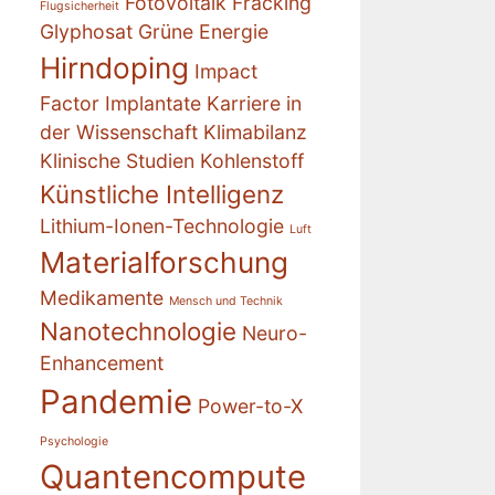
Fotovoltaik
Fracking
Flugsicherheit
Glyphosat
Grüne Energie
Hirndoping
Impact
Factor
Implantate
Karriere in
der Wissenschaft
Klimabilanz
Klinische Studien
Kohlenstoff
Künstliche Intelligenz
Lithium-Ionen-Technologie
Luft
Materialforschung
Medikamente
Mensch und Technik
Nanotechnologie
Neuro-
Enhancement
Pandemie
Power-to-X
Psychologie
Quantencompute