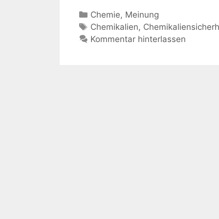
Kategorien
Chemie
,
Meinung
Schlagwörter
Chemikalien
,
Chemikaliensicherh
Kommentar hinterlassen