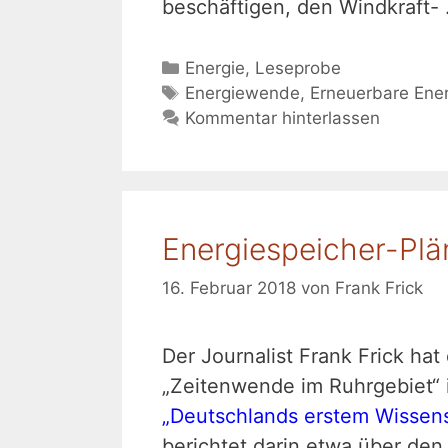
beschäftigen, den Windkraft-
Kategorien
Energie
,
Leseprobe
Schlagwörter
Energiewende
,
Erneuerbare Ene
Kommentar hinterlassen
Energiespeicher-Plä
16. Februar 2018
von
Frank Frick
Der Journalist Frank Frick ha
„Zeitenwende im Ruhrgebiet“ 
„Deutschlands erstem Wissen
berichtet darin etwa über den