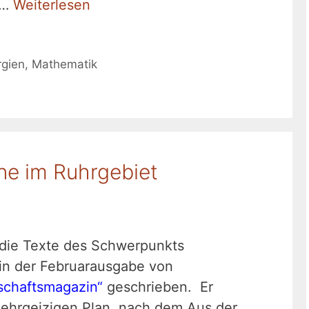
 …
Weiterlesen
rgien
,
Mathematik
ne im Ruhrgebiet
t die Texte des Schwerpunkts
in der Februarausgabe von
schaftsmagazin“
geschrieben. Er
 ehrgeizigen Plan, nach dem Aus der