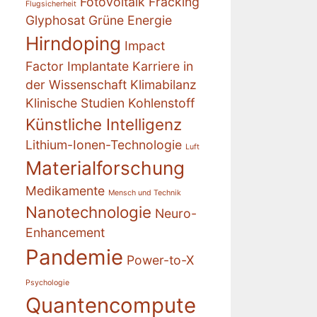
Fotovoltaik
Fracking
Flugsicherheit
Glyphosat
Grüne Energie
Hirndoping
Impact
Factor
Implantate
Karriere in
der Wissenschaft
Klimabilanz
Klinische Studien
Kohlenstoff
Künstliche Intelligenz
Lithium-Ionen-Technologie
Luft
Materialforschung
Medikamente
Mensch und Technik
Nanotechnologie
Neuro-
Enhancement
Pandemie
Power-to-X
Psychologie
Quantencompute