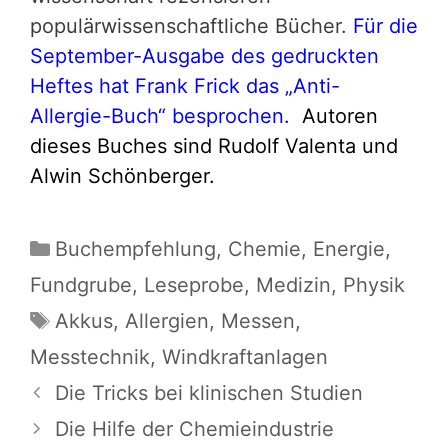
populärwissenschaftliche Bücher.
Für die
September-Ausgabe des gedruckten
Heftes hat Frank Frick das „Anti-
Allergie-Buch“ besprochen.
Autoren
dieses Buches sind Rudolf Valenta und
Alwin Schönberger.
Kategorien
Buchempfehlung
,
Chemie
,
Energie
,
Fundgrube
,
Leseprobe
,
Medizin
,
Physik
Schlagwörter
Akkus
,
Allergien
,
Messen
,
Messtechnik
,
Windkraftanlagen
Die Tricks bei klinischen Studien
Die Hilfe der Chemieindustrie