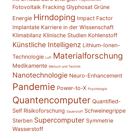
Fotovoltaik
Fracking
Glyphosat
Grüne
Hirndoping
Energie
Impact Factor
Implantate
Karriere in der Wissenschaft
Klimabilanz
Klinische Studien
Kohlenstoff
Künstliche Intelligenz
Lithium-Ionen-
Materialforschung
Technologie
Luft
Medikamente
Mensch und Technik
Nanotechnologie
Neuro-Enhancement
Pandemie
Power-to-X
Psychologie
Quantencomputer
Quantified-
Self
Risikoforschung
Schweinegrippe
Sauerstoff
Supercomputer
Sterben
Symmetrie
Wasserstoff