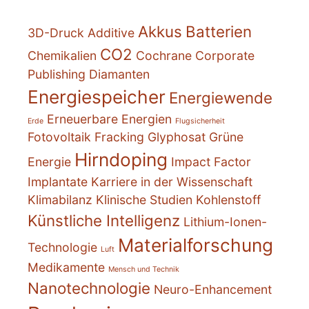
Akkus
Batterien
3D-Druck
Additive
CO2
Chemikalien
Cochrane
Corporate
Publishing
Diamanten
Energiespeicher
Energiewende
Erneuerbare Energien
Erde
Flugsicherheit
Fotovoltaik
Fracking
Glyphosat
Grüne
Hirndoping
Energie
Impact Factor
Implantate
Karriere in der Wissenschaft
Klimabilanz
Klinische Studien
Kohlenstoff
Künstliche Intelligenz
Lithium-Ionen-
Materialforschung
Technologie
Luft
Medikamente
Mensch und Technik
Nanotechnologie
Neuro-Enhancement