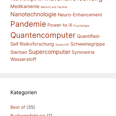
Medikamente
Mensch und Technik
Nanotechnologie
Neuro-Enhancement
Pandemie
Power-to-X
Psychologie
Quantencomputer
Quantified-
Self
Risikoforschung
Schweinegrippe
Sauerstoff
Supercomputer
Sterben
Symmetrie
Wasserstoff
Kategorien
Best of
(35)
Buchempfehlung
(7)