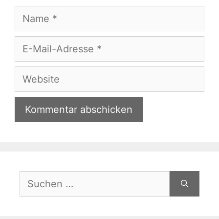
Name
E-
Mail-
Adresse
Website
Suche
nach: