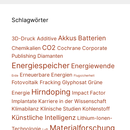
Schlagwörter
Akkus
Batterien
3D-Druck
Additive
CO2
Chemikalien
Cochrane
Corporate
Publishing
Diamanten
Energiespeicher
Energiewende
Erneuerbare Energien
Erde
Flugsicherheit
Fotovoltaik
Fracking
Glyphosat
Grüne
Hirndoping
Energie
Impact Factor
Implantate
Karriere in der Wissenschaft
Klimabilanz
Klinische Studien
Kohlenstoff
Künstliche Intelligenz
Lithium-Ionen-
Materialforschung
Technologie
Luft