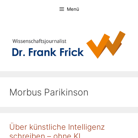
Zum
Menü
Inhalt
springen
Morbus Parikinson
Über künstliche Intelligenz
schreiben – ohne KI