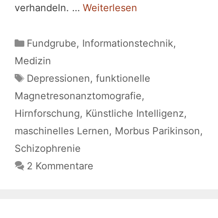
verhandeln. …
Weiterlesen
Kategorien
Fundgrube
,
Informationstechnik
,
Medizin
Schlagwörter
Depressionen
,
funktionelle
Magnetresonanztomografie
,
Hirnforschung
,
Künstliche Intelligenz
,
maschinelles Lernen
,
Morbus Parikinson
,
Schizophrenie
2 Kommentare