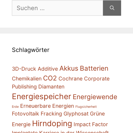
Suchen
nach:
Schlagwörter
Akkus
Batterien
3D-Druck
Additive
CO2
Chemikalien
Cochrane
Corporate
Publishing
Diamanten
Energiespeicher
Energiewende
Erneuerbare Energien
Erde
Flugsicherheit
Fotovoltaik
Fracking
Glyphosat
Grüne
Hirndoping
Energie
Impact Factor
Implantate
Karriere in der Wissenschaft