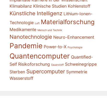
Klimabilanz
Klinische Studien
Kohlenstoff
Künstliche Intelligenz
Lithium-Ionen-
Materialforschung
Technologie
Luft
Medikamente
Mensch und Technik
Nanotechnologie
Neuro-Enhancement
Pandemie
Power-to-X
Psychologie
Quantencomputer
Quantified-
Self
Risikoforschung
Schweinegrippe
Sauerstoff
Supercomputer
Sterben
Symmetrie
Wasserstoff