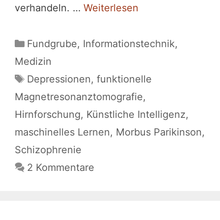
verhandeln. …
Weiterlesen
Kategorien
Fundgrube
,
Informationstechnik
,
Medizin
Schlagwörter
Depressionen
,
funktionelle
Magnetresonanztomografie
,
Hirnforschung
,
Künstliche Intelligenz
,
maschinelles Lernen
,
Morbus Parikinson
,
Schizophrenie
2 Kommentare