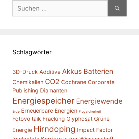
Suchen
nach:
Schlagwörter
Akkus
Batterien
3D-Druck
Additive
CO2
Chemikalien
Cochrane
Corporate
Publishing
Diamanten
Energiespeicher
Energiewende
Erneuerbare Energien
Erde
Flugsicherheit
Fotovoltaik
Fracking
Glyphosat
Grüne
Hirndoping
Energie
Impact Factor
Implantate
Karriere in der Wissenschaft