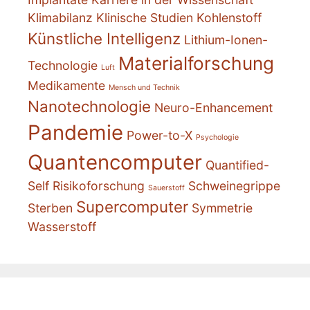
Klimabilanz
Klinische Studien
Kohlenstoff
Künstliche Intelligenz
Lithium-Ionen-
Materialforschung
Technologie
Luft
Medikamente
Mensch und Technik
Nanotechnologie
Neuro-Enhancement
Pandemie
Power-to-X
Psychologie
Quantencomputer
Quantified-
Self
Risikoforschung
Schweinegrippe
Sauerstoff
Supercomputer
Sterben
Symmetrie
Wasserstoff