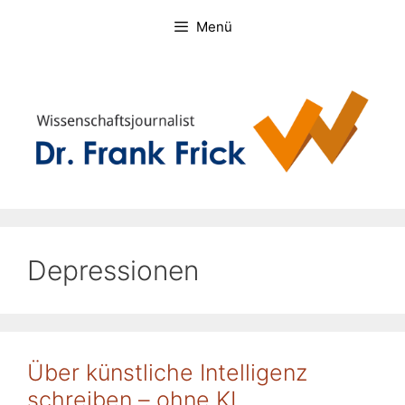
Zum
Menü
Inhalt
springen
Depressionen
Über künstliche Intelligenz
schreiben – ohne KI