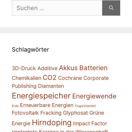
Suchen
nach:
Schlagwörter
Akkus
Batterien
3D-Druck
Additive
CO2
Chemikalien
Cochrane
Corporate
Publishing
Diamanten
Energiespeicher
Energiewende
Erneuerbare Energien
Erde
Flugsicherheit
Fotovoltaik
Fracking
Glyphosat
Grüne
Hirndoping
Energie
Impact Factor
Implantate
Karriere in der Wissenschaft