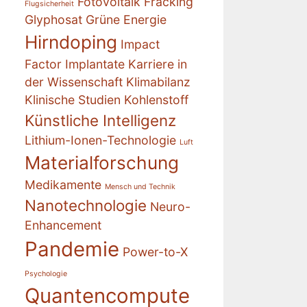
Fotovoltaik
Fracking
Flugsicherheit
Glyphosat
Grüne Energie
Hirndoping
Impact
Factor
Implantate
Karriere in
der Wissenschaft
Klimabilanz
Klinische Studien
Kohlenstoff
Künstliche Intelligenz
Lithium-Ionen-Technologie
Luft
Materialforschung
Medikamente
Mensch und Technik
Nanotechnologie
Neuro-
Enhancement
Pandemie
Power-to-X
Psychologie
Quantencompute