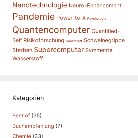
Nanotechnologie
Neuro-Enhancement
Pandemie
Power-to-X
Psychologie
Quantencomputer
Quantified-
Self
Risikoforschung
Schweinegrippe
Sauerstoff
Supercomputer
Sterben
Symmetrie
Wasserstoff
Kategorien
Best of
(35)
Buchempfehlung
(7)
Chemie
(33)