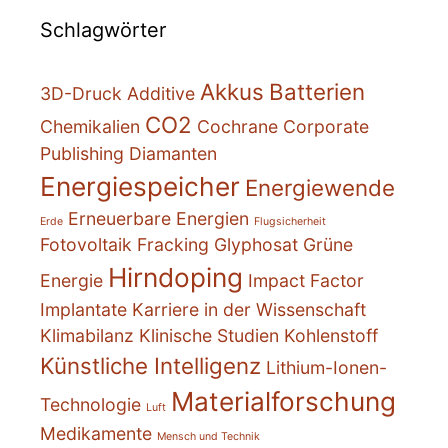
Schlagwörter
Akkus
Batterien
3D-Druck
Additive
CO2
Chemikalien
Cochrane
Corporate
Publishing
Diamanten
Energiespeicher
Energiewende
Erneuerbare Energien
Erde
Flugsicherheit
Fotovoltaik
Fracking
Glyphosat
Grüne
Hirndoping
Energie
Impact Factor
Implantate
Karriere in der Wissenschaft
Klimabilanz
Klinische Studien
Kohlenstoff
Künstliche Intelligenz
Lithium-Ionen-
Materialforschung
Technologie
Luft
Medikamente
Mensch und Technik