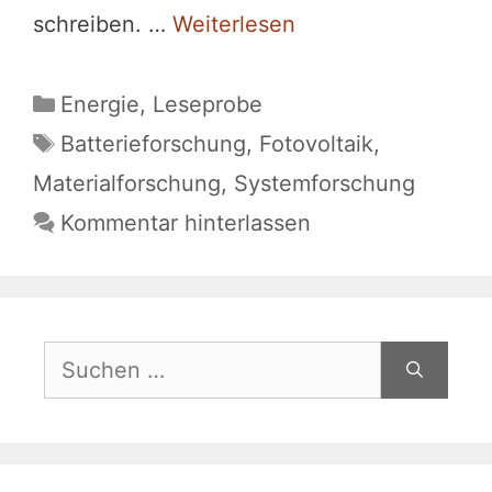
schreiben. …
Weiterlesen
Kategorien
Energie
,
Leseprobe
Schlagwörter
Batterieforschung
,
Fotovoltaik
,
Materialforschung
,
Systemforschung
Kommentar hinterlassen
Suchen
nach: