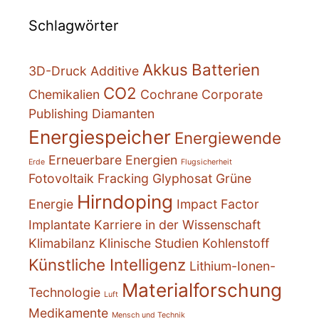
Schlagwörter
Akkus
Batterien
3D-Druck
Additive
CO2
Chemikalien
Cochrane
Corporate
Publishing
Diamanten
Energiespeicher
Energiewende
Erneuerbare Energien
Erde
Flugsicherheit
Fotovoltaik
Fracking
Glyphosat
Grüne
Hirndoping
Energie
Impact Factor
Implantate
Karriere in der Wissenschaft
Klimabilanz
Klinische Studien
Kohlenstoff
Künstliche Intelligenz
Lithium-Ionen-
Materialforschung
Technologie
Luft
Medikamente
Mensch und Technik