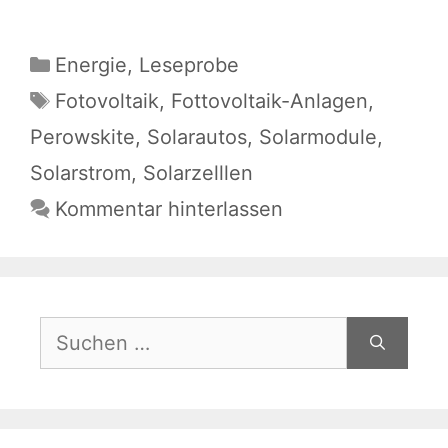
Kategorien
Energie
,
Leseprobe
Schlagwörter
Fotovoltaik
,
Fottovoltaik-Anlagen
,
Perowskite
,
Solarautos
,
Solarmodule
,
Solarstrom
,
Solarzelllen
Kommentar hinterlassen
Suchen
nach: