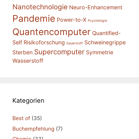
Nanotechnologie
Neuro-Enhancement
Pandemie
Power-to-X
Psychologie
Quantencomputer
Quantified-
Self
Risikoforschung
Schweinegrippe
Sauerstoff
Supercomputer
Sterben
Symmetrie
Wasserstoff
Kategorien
Best of
(35)
Buchempfehlung
(7)