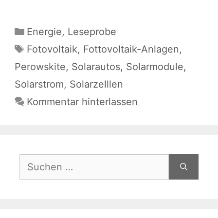
Kategorien
Energie
,
Leseprobe
Schlagwörter
Fotovoltaik
,
Fottovoltaik-Anlagen
,
Perowskite
,
Solarautos
,
Solarmodule
,
Solarstrom
,
Solarzelllen
Kommentar hinterlassen
Suchen
nach: