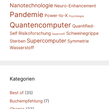
Nanotechnologie
Neuro-Enhancement
Pandemie
Power-to-X
Psychologie
Quantencomputer
Quantified-
Self
Risikoforschung
Schweinegrippe
Sauerstoff
Supercomputer
Sterben
Symmetrie
Wasserstoff
Kategorien
Best of
(35)
Buchempfehlung
(7)