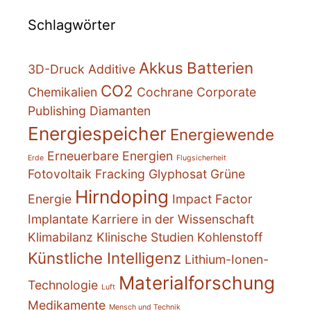
Schlagwörter
Akkus
Batterien
3D-Druck
Additive
CO2
Chemikalien
Cochrane
Corporate
Publishing
Diamanten
Energiespeicher
Energiewende
Erneuerbare Energien
Erde
Flugsicherheit
Fotovoltaik
Fracking
Glyphosat
Grüne
Hirndoping
Energie
Impact Factor
Implantate
Karriere in der Wissenschaft
Klimabilanz
Klinische Studien
Kohlenstoff
Künstliche Intelligenz
Lithium-Ionen-
Materialforschung
Technologie
Luft
Medikamente
Mensch und Technik