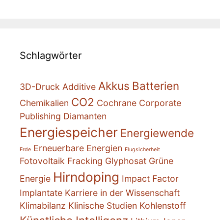
Schlagwörter
Akkus
Batterien
3D-Druck
Additive
CO2
Chemikalien
Cochrane
Corporate
Publishing
Diamanten
Energiespeicher
Energiewende
Erneuerbare Energien
Erde
Flugsicherheit
Fotovoltaik
Fracking
Glyphosat
Grüne
Hirndoping
Energie
Impact Factor
Implantate
Karriere in der Wissenschaft
Klimabilanz
Klinische Studien
Kohlenstoff