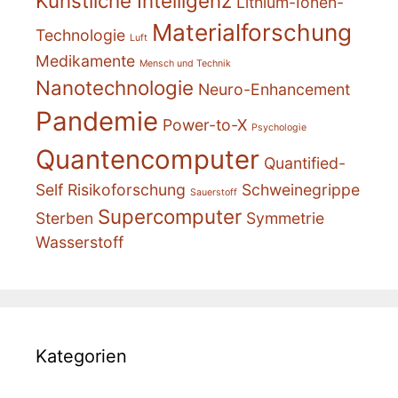
Künstliche Intelligenz
Lithium-Ionen-
Materialforschung
Technologie
Luft
Medikamente
Mensch und Technik
Nanotechnologie
Neuro-Enhancement
Pandemie
Power-to-X
Psychologie
Quantencomputer
Quantified-
Self
Risikoforschung
Schweinegrippe
Sauerstoff
Supercomputer
Sterben
Symmetrie
Wasserstoff
Kategorien