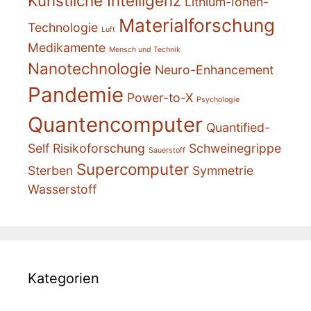
Künstliche Intelligenz
Lithium-Ionen-
Materialforschung
Technologie
Luft
Medikamente
Mensch und Technik
Nanotechnologie
Neuro-Enhancement
Pandemie
Power-to-X
Psychologie
Quantencomputer
Quantified-
Self
Risikoforschung
Schweinegrippe
Sauerstoff
Supercomputer
Sterben
Symmetrie
Wasserstoff
Kategorien