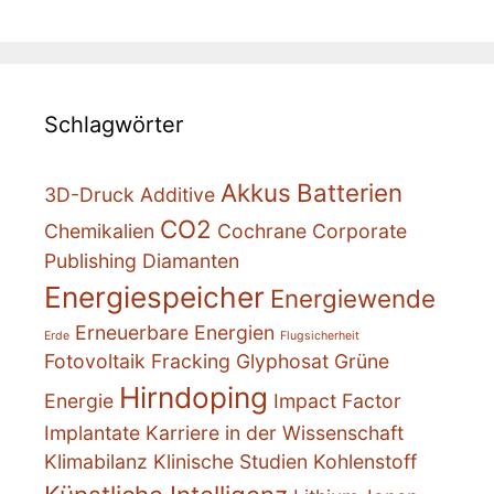
Schlagwörter
Akkus
Batterien
3D-Druck
Additive
CO2
Chemikalien
Cochrane
Corporate
Publishing
Diamanten
Energiespeicher
Energiewende
Erneuerbare Energien
Erde
Flugsicherheit
Fotovoltaik
Fracking
Glyphosat
Grüne
Hirndoping
Energie
Impact Factor
Implantate
Karriere in der Wissenschaft
Klimabilanz
Klinische Studien
Kohlenstoff