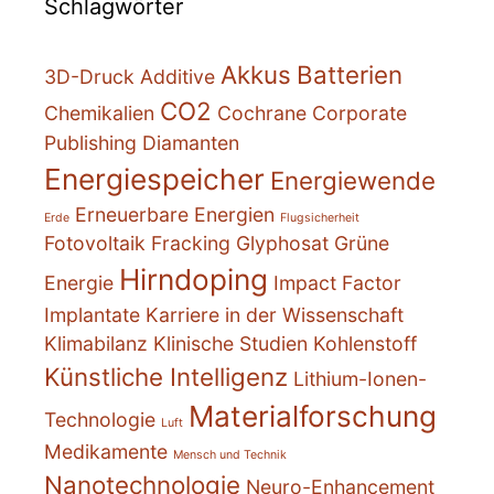
Schlagwörter
Akkus
Batterien
3D-Druck
Additive
CO2
Chemikalien
Cochrane
Corporate
Publishing
Diamanten
Energiespeicher
Energiewende
Erneuerbare Energien
Erde
Flugsicherheit
Fotovoltaik
Fracking
Glyphosat
Grüne
Hirndoping
Energie
Impact Factor
Implantate
Karriere in der Wissenschaft
Klimabilanz
Klinische Studien
Kohlenstoff
Künstliche Intelligenz
Lithium-Ionen-
Materialforschung
Technologie
Luft
Medikamente
Mensch und Technik
Nanotechnologie
Neuro-Enhancement