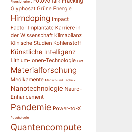
Fotovoltaik
Fracking
Flugsicherheit
Glyphosat
Grüne Energie
Hirndoping
Impact
Factor
Implantate
Karriere in
der Wissenschaft
Klimabilanz
Klinische Studien
Kohlenstoff
Künstliche Intelligenz
Lithium-Ionen-Technologie
Luft
Materialforschung
Medikamente
Mensch und Technik
Nanotechnologie
Neuro-
Enhancement
Pandemie
Power-to-X
Psychologie
Quantencompute