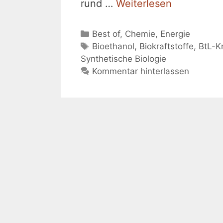
rund …
Weiterlesen
Kategorien
Best of
,
Chemie
,
Energie
Schlagwörter
Bioethanol
,
Biokraftstoffe
,
BtL-Kr
Synthetische Biologie
Kommentar hinterlassen