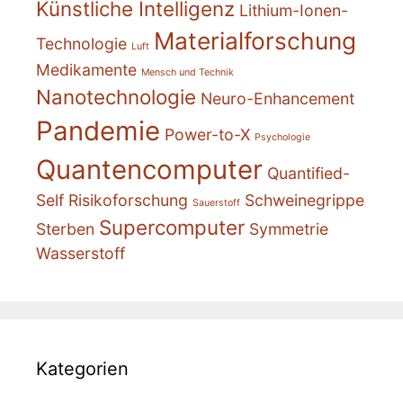
Künstliche Intelligenz
Lithium-Ionen-
Materialforschung
Technologie
Luft
Medikamente
Mensch und Technik
Nanotechnologie
Neuro-Enhancement
Pandemie
Power-to-X
Psychologie
Quantencomputer
Quantified-
Self
Risikoforschung
Schweinegrippe
Sauerstoff
Supercomputer
Sterben
Symmetrie
Wasserstoff
Kategorien