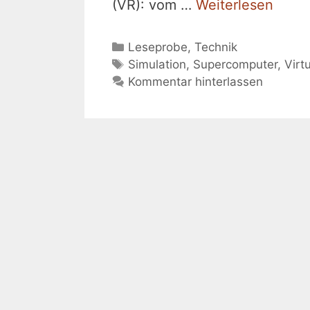
(VR): vom …
Weiterlesen
Kategorien
Leseprobe
,
Technik
Schlagwörter
Simulation
,
Supercomputer
,
Virt
Kommentar hinterlassen