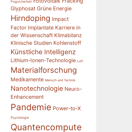
Fotovoltaik
Fracking
Flugsicherheit
Glyphosat
Grüne Energie
Hirndoping
Impact
Factor
Implantate
Karriere in
der Wissenschaft
Klimabilanz
Klinische Studien
Kohlenstoff
Künstliche Intelligenz
Lithium-Ionen-Technologie
Luft
Materialforschung
Medikamente
Mensch und Technik
Nanotechnologie
Neuro-
Enhancement
Pandemie
Power-to-X
Psychologie
Quantencompute