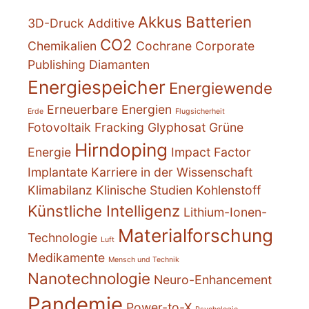
Akkus
Batterien
3D-Druck
Additive
CO2
Chemikalien
Cochrane
Corporate
Publishing
Diamanten
Energiespeicher
Energiewende
Erneuerbare Energien
Erde
Flugsicherheit
Fotovoltaik
Fracking
Glyphosat
Grüne
Hirndoping
Energie
Impact Factor
Implantate
Karriere in der Wissenschaft
Klimabilanz
Klinische Studien
Kohlenstoff
Künstliche Intelligenz
Lithium-Ionen-
Materialforschung
Technologie
Luft
Medikamente
Mensch und Technik
Nanotechnologie
Neuro-Enhancement
Pandemie
Power-to-X