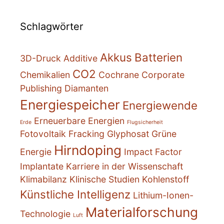
Schlagwörter
Akkus
Batterien
3D-Druck
Additive
CO2
Chemikalien
Cochrane
Corporate
Publishing
Diamanten
Energiespeicher
Energiewende
Erneuerbare Energien
Erde
Flugsicherheit
Fotovoltaik
Fracking
Glyphosat
Grüne
Hirndoping
Energie
Impact Factor
Implantate
Karriere in der Wissenschaft
Klimabilanz
Klinische Studien
Kohlenstoff
Künstliche Intelligenz
Lithium-Ionen-
Materialforschung
Technologie
Luft