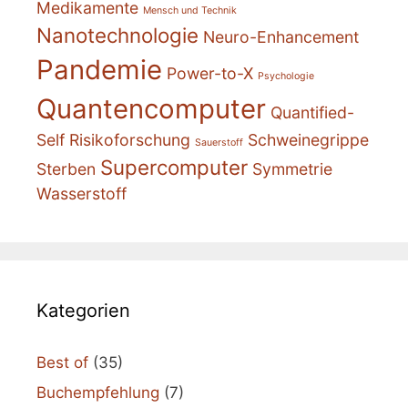
Medikamente
Mensch und Technik
Nanotechnologie
Neuro-Enhancement
Pandemie
Power-to-X
Psychologie
Quantencomputer
Quantified-
Self
Risikoforschung
Schweinegrippe
Sauerstoff
Supercomputer
Sterben
Symmetrie
Wasserstoff
Kategorien
Best of
(35)
Buchempfehlung
(7)