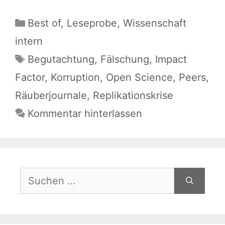
Kategorien
Best of
,
Leseprobe
,
Wissenschaft
intern
Schlagwörter
Begutachtung
,
Fälschung
,
Impact
Factor
,
Korruption
,
Open Science
,
Peers
,
Räuberjournale
,
Replikationskrise
Kommentar hinterlassen
Suchen
nach: