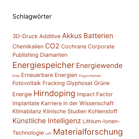
Schlagwörter
Akkus
Batterien
3D-Druck
Additive
CO2
Chemikalien
Cochrane
Corporate
Publishing
Diamanten
Energiespeicher
Energiewende
Erneuerbare Energien
Erde
Flugsicherheit
Fotovoltaik
Fracking
Glyphosat
Grüne
Hirndoping
Energie
Impact Factor
Implantate
Karriere in der Wissenschaft
Klimabilanz
Klinische Studien
Kohlenstoff
Künstliche Intelligenz
Lithium-Ionen-
Materialforschung
Technologie
Luft