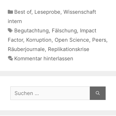
Kategorien
Best of
,
Leseprobe
,
Wissenschaft
intern
Schlagwörter
Begutachtung
,
Fälschung
,
Impact
Factor
,
Korruption
,
Open Science
,
Peers
,
Räuberjournale
,
Replikationskrise
Kommentar hinterlassen
Suchen
nach: