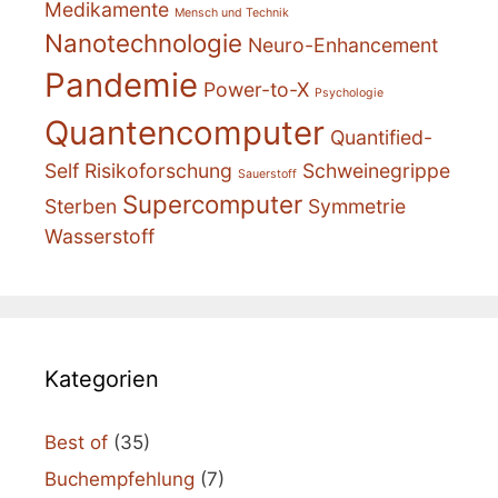
Medikamente
Mensch und Technik
Nanotechnologie
Neuro-Enhancement
Pandemie
Power-to-X
Psychologie
Quantencomputer
Quantified-
Self
Risikoforschung
Schweinegrippe
Sauerstoff
Supercomputer
Sterben
Symmetrie
Wasserstoff
Kategorien
Best of
(35)
Buchempfehlung
(7)